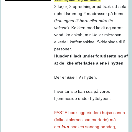
2 køjer, 2 opredninger på træk-ud-sofa i
opholdsrum og 2 madrasser på hems
(
kun egnet til børn eller adrætte
voksne
). Køkken med koldt og varmt
vand, køleskab, mini-/eller microovn,
elkedel, kaffemaskine. Siddeplads til 6
personer.
Husdyr tilladt under forudsætning af
at de ikke efterlades alene i hytten.
Der er
ikke
TV i hytten.
Inventarliste kan ses på vores
hjemmeside under hyttetypen.
FASTE bookingperioder i højsæsonen
(folkeskolernes sommerferie) må
der
kun
bookes søndag-søndag,