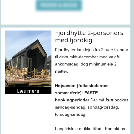
PRISER & BOOK
Fjordhytte 2-personers
med fjordkig
Fjordhytter kan lejes fra 2. uge i januar
til cirka midt-december med valgfri
ankomstdag, dog minimumleje 2
nætter.
Højsæson (folkeskolernes
Læs mere
sommerferie): FASTE
bookingperioder
Der må
kun
bookes
søndag-søndag, søndag-torsdag,
torsdag-søndag.
Langtidsleje er ikke tilladt. Kontakt os