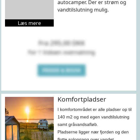
autocamper. Der er strøm og
vandtilslutning mulig.
Læs mere
Fra 295,00 DKK
For 1 Voksen overnatning
PRISER & BOOK
Komfortpladser
I komfortområdet er alle pladser op til
140 m2 og med egen vandtilslutning
samt gråvandsafløb.
Pladserne ligger nær fjorden og den
flotte solopgang over vandet.