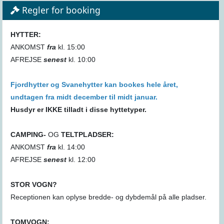
Regler for booking
HYTTER:
ANKOMST
fra
kl. 15:00
AFREJSE
senest
kl. 10:00
Fjordhytter og Svanehytter kan bookes hele året,
undtagen fra midt december til midt januar.
Husdyr er IKKE tilladt i disse hyttetyper.
CAMPING-
OG
TELTPLADSER:
ANKOMST
fra
kl. 14:00
AFREJSE
senest
kl. 12:00
STOR VOGN?
Receptionen kan oplyse bredde- og dybdemål på alle pladser.
TOMVOGN: