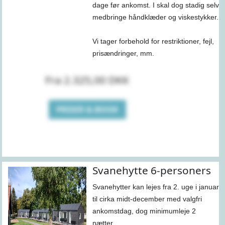
dage før ankomst. I skal dog stadig selv
medbringe håndklæder og viskestykker.
Vi tager forbehold for restriktioner, fejl,
prisændringer, mm.
Fra 2.325,00 DKK
PRISER & BOOK
Svanehytte 6-personers
Svanehytter kan lejes fra 2. uge i januar
til cirka midt-december med valgfri
ankomstdag, dog minimumleje 2
nætter.