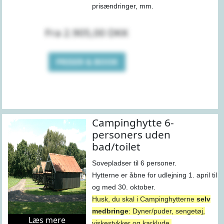
prisændringer, mm.
Fra 2.905,00 DKK
PRISER & BOOK
Campinghytte 6-
personers uden
bad/toilet
Sovepladser til 6 personer.
Hytterne er åbne for udlejning 1. april til
og med 30. oktober.
Husk, du skal i Campinghytterne
selv
medbringe
: Dyner/puder, sengetøj,
Læs mere
viskestykker og karklude.