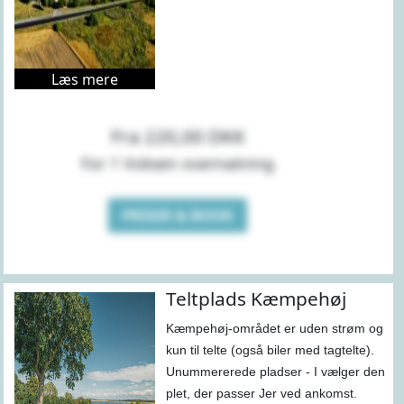
Læs mere
Fra 220,00 DKK
For 1 Voksen overnatning
PRISER & BOOK
Teltplads Kæmpehøj
Kæmpehøj-området er uden strøm og
kun til telte (også biler med tagtelte).
Unummererede pladser - I vælger den
plet, der passer Jer ved ankomst.