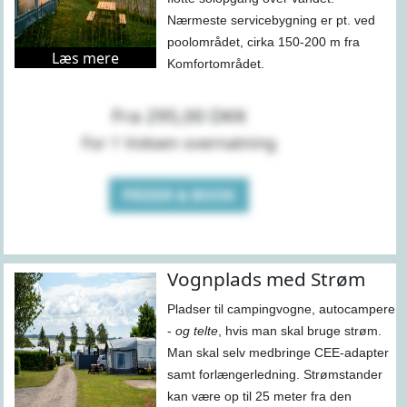
Nærmeste servicebygning er pt. ved
poolområdet, cirka 150-200 m fra
Læs mere
Komfortområdet.
Fra 295,00 DKK
For 1 Voksen overnatning
PRISER & BOOK
Vognplads med Strøm
Pladser til campingvogne, autocampere
-
og telte
, hvis man skal bruge strøm.
Man skal selv medbringe CEE-adapter
samt forlængerledning. Strømstander
kan være op til 25 meter fra den