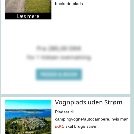
bookede plads.
Læs mere
Fra 280,00 DKK
For 1 Voksen overnatning
PRISER & BOOK
Vognplads uden Strøm
Pladser til
campingvogne/autocampere, hvis man
IKKE
skal bruge strøm.