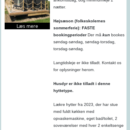
ankomstdag, dog minimumleje 2
nætter.
Højsæson (folkeskolernes
Læs mere
sommerferie): FASTE
bookingperioder
Der må
kun
bookes
søndag-søndag, søndag-torsdag,
torsdag-søndag.
Langtidsleje er ikke tilladt. Kontakt os
for oplysninger herom.
Husdyr er ikke tilladt i denne
hyttetype.
Lækre hytter fra 2023, der har stue
med fuldt køkken med
opvaskemaskine, eget bad/toilet, 2
soveværelser med hver 2 enkeltsenge