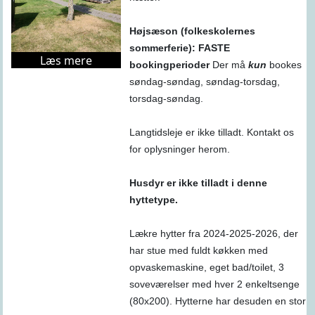
Højsæson (folkeskolernes
sommerferie): FASTE
Læs mere
bookingperioder
Der må
kun
bookes
søndag-søndag, søndag-torsdag,
torsdag-søndag.
Langtidsleje er ikke tilladt. Kontakt os
for oplysninger herom.
Husdyr er ikke tilladt i denne
hyttetype.
Lækre hytter fra 2024-2025-2026, der
har stue med fuldt køkken med
opvaskemaskine, eget bad/toilet, 3
soveværelser med hver 2 enkeltsenge
(80x200). Hytterne har desuden en stor