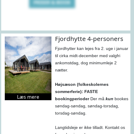
PRISER & BOOK
Fjordhytte 4-personers
Fjordhytter kan lejes fra 2. uge i januar
til cirka midt-december med valgfri
ankomstdag, dog minimumleje 2
nætter.
Højsæson (folkeskolernes
sommerferie): FASTE
Læs mere
bookingperioder
Der må
kun
bookes
søndag-søndag, søndag-torsdag,
torsdag-søndag.
Langtidsleje er ikke tilladt. Kontakt os